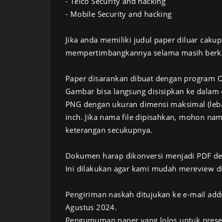
- Telco Security and hacking
- Mobile Security and hacking
Jika anda memiliki judul paper diluar caku
mempertimbangkannya selama masih berkait
Paper disarankan dibuat dengan program O
Gambar bisa langsung disisipkan ke dalam
PNG dengan ukuran dimensi maksimal (lebar 
inch. Jika nama file dipisahkan, mohon nama
keterangan secukupnya.
Dokumen harap dikonversi menjadi PDF den
Ini dilakukan agar kami mudah mereview d
Pengiriman naskah ditujukan ke e-mail add
Agustus 2024.
Pengumuman paper yang lolos untuk presen