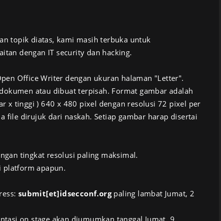
pan topik diatas, kami masih terbuka untuk
an dengan IT security dan hacking.
pen Office Writer dengan ukuran halaman "Letter".
 dokumen atau dibuat terpisah. Format gambar adalah
x tinggi ) 640 x 480 pixel dengan resolusi 72 pixel per
 file dirujuk dari naskah. Setiap gambar harap disertai
gan tingkat resolusi paling maksimal.
i platform apapun.
ress:
submit[et]idsecconf.org
paling lambat Jumat, 2
tasi on stage akan diumumkan tanggal Jumat, 9