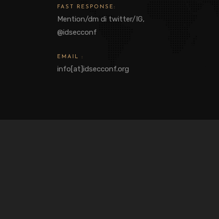
FAST RESPONSE:
Mention/dm di twitter/IG,
@idsecconf
EMAIL :
info[at]idsecconf.org