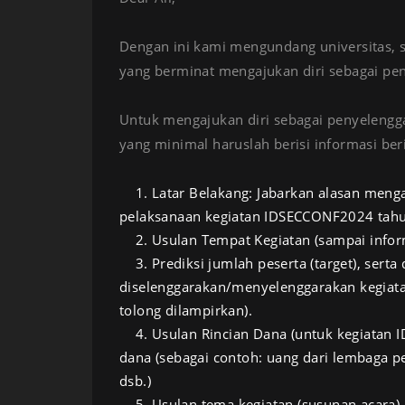
Dengan ini kami mengundang universitas, se
yang berminat mengajukan diri sebagai p
Untuk mengajukan diri sebagai penyelengg
yang minimal haruslah berisi informasi ber
1. Latar Belakang: Jabarkan alasan menga
pelaksanaan kegiatan IDSECCONF2024 tahu
2. Usulan Tempat Kegiatan (sampai infor
3. Prediksi jumlah peserta (target), sert
diselenggarakan/menyelenggarakan kegiatan
tolong dilampirkan).
4. Usulan Rincian Dana (untuk kegiatan 
dana (sebagai contoh: uang dari lembaga pe
dsb.)
5. Usulan tema kegiatan (susunan acara) 