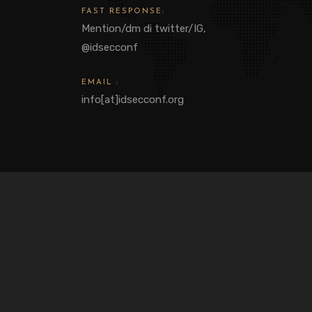
FAST RESPONSE:
Mention/dm di twitter/IG,
@idsecconf
EMAIL :
info[at]idsecconf.org